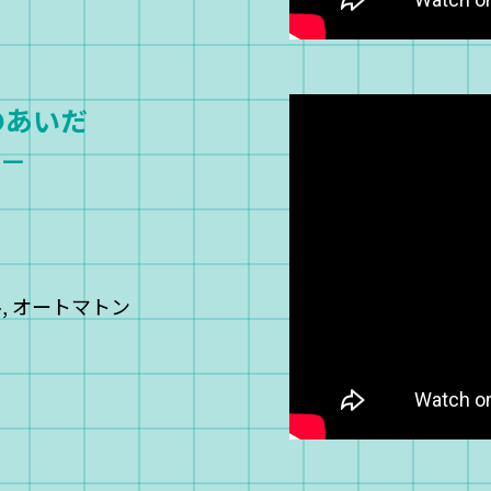
のあいだ
転－
, オートマトン