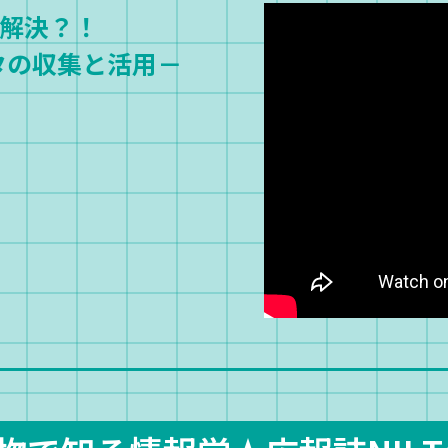
解決？！
s)データの収集と活用－