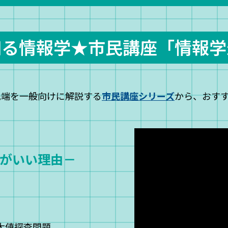
知る情報学★
市民講座「情報学
先端を一般向けに解説する
市民講座シリーズ
から、おす
がいい理由－
最大値探査問題