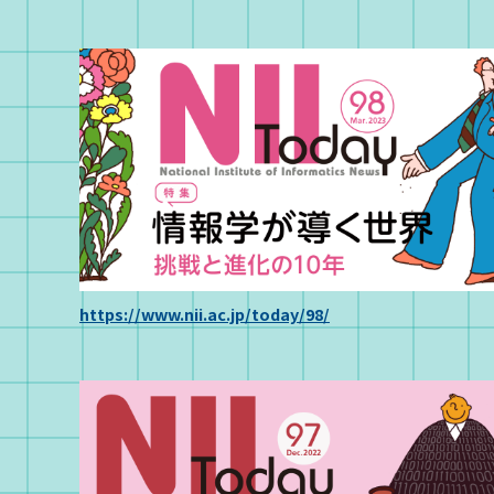
https://www.nii.ac.jp/today/98/